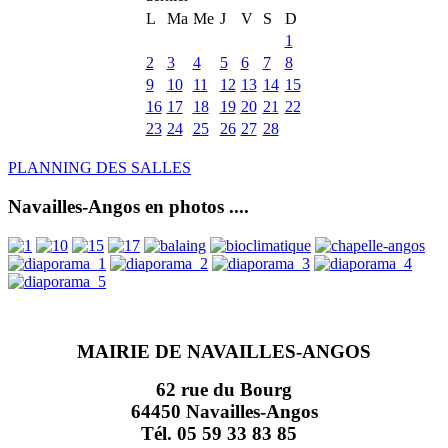
L
Ma
Me
J
V
S
D
1
2
3
4
5
6
7
8
9
10
11
12
13
14
15
16
17
18
19
20
21
22
23
24
25
26
27
28
PLANNING DES SALLES
Navailles-Angos en photos ....
MAIRIE DE NAVAILLES-ANGOS
62 rue du Bourg
64450 Navailles-Angos
Tél. 05 59 33 83 85