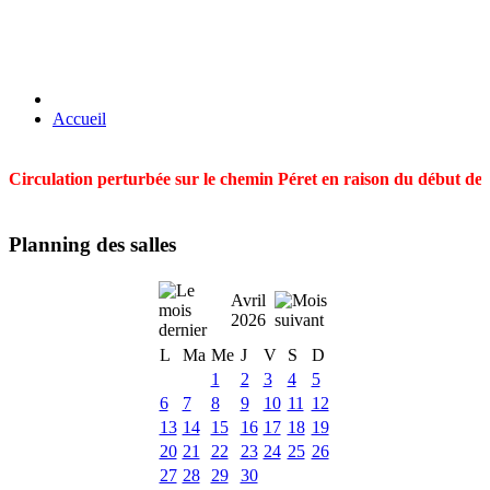
Accueil
Circulation perturbée sur le chemin Péret en raison du début des t
Planning des salles
Avril
2026
L
Ma
Me
J
V
S
D
1
2
3
4
5
6
7
8
9
10
11
12
13
14
15
16
17
18
19
20
21
22
23
24
25
26
27
28
29
30