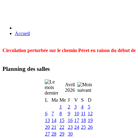
Accueil
Circulation perturbée sur le chemin Péret en raison du début des t
Planning des salles
Avril
2026
L
Ma
Me
J
V
S
D
1
2
3
4
5
6
7
8
9
10
11
12
13
14
15
16
17
18
19
20
21
22
23
24
25
26
27
28
29
30