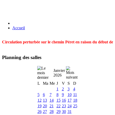
Accueil
Circulation perturbée sur le chemin Péret en raison du début des t
Planning des salles
Janvier
2026
L
Ma
Me
J
V
S
D
1
2
3
4
5
6
7
8
9
10
11
12
13
14
15
16
17
18
19
20
21
22
23
24
25
26
27
28
29
30
31