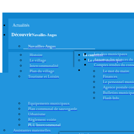
Actualités
Découvrir
Navailles-Angos
Navailles-Angos
Les élus municipaux
Histoire
La commune
Annonce des séances du
Le village
Le conseil municipal
Comptes rendus du cons
Intercommunalité
Plan du village
Le mot du maire
Tourisme et Loisirs
Finances
Le personnel muni
Agence postale c
Bulletins municip
Flash Info
Equipements municipaux
Plan communal de sauvegarde
Urbanisme
Règlement voirie
PLU Intercommunal
Assistantes maternelles