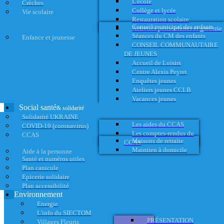
L'école
Crèches
Collège et lycée
Vie scolaire
Restauration scolaire
Conseil municipal des enfants
Activités périscolaires et garderie
Séances du CM des enfants
Enfance et jeunesse
CONSEIL COMMUNAUTAIRE
DE JEUNES
Accueil de Loisirs
Centre Alexis Peyret
Enquêtes jeunes
Ateliers jeunes CCLB
Vacances jeunes
Social santé
& solidarité
Solidarité UKRAINE
Les aides du CCAS
COVID-19 (coronavirus)
Les comptes-rendus du
CCAS
Maisons de retraite
CCAS
Maintien à domicile
Aide à la personne
Santé et numéros utiles
Plan canicule
Epicerie solidaire
Plan accessibilité
Environnement
Energie
L'info du SIECTOM
PRÉSENTATION
Villages Fleuris