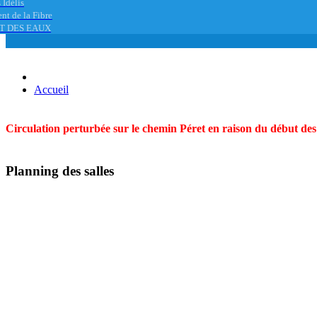
 Idélis
nt de la Fibre
T DES EAUX
Accueil
Circulation perturbée sur le chemin Péret en raison du début des t
Planning des salles