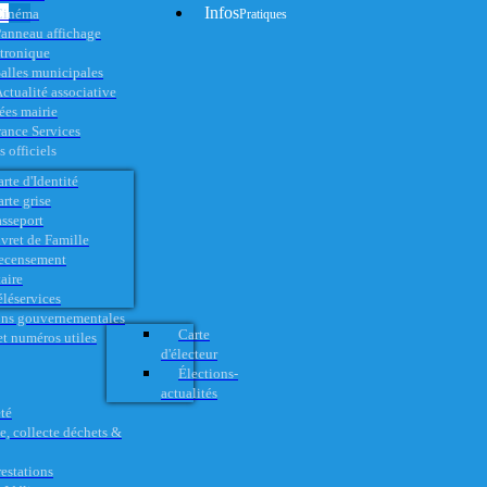
Infos
Cinéma
Pratiques
anneau affichage
ctronique
alles municipales
ctualité associative
es mairie
rance Services
 officiels
rte d'Identité
rte grise
asseport
vret de Famille
ecensement
aire
éléservices
ons gouvernementales
Carte
t numéros utiles
d'électeur
Élections-
actualités
té
e, collecte déchets &
restations