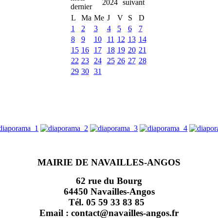
2024
L
Ma
Me
J
V
S
D
1
2
3
4
5
6
7
8
9
10
11
12
13
14
15
16
17
18
19
20
21
22
23
24
25
26
27
28
29
30
31
MAIRIE DE NAVAILLES-ANGOS
62 rue du Bourg
64450 Navailles-Angos
Tél. 05 59 33 83 85
Email : contact@navailles-angos.fr