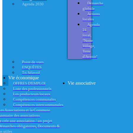
Démarche
Agenda 2030
globale
Actions
locales
Agenda
21
local,
"Notre
Village,
Terre
d'Avenir"
Point de vues
ENQUÊTES
Tri Sélectif
Vie économique
Vie associative
OFFRES D'EMPLOI
Liste des professionnels
Les producteurs locaux
Compétences communales
Compétences intercommunales
es Associations et la Commune
nnuaire des associations
e crée une association / un projet
émarches obligatoires, Documents &
s utiles