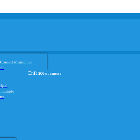
 Conseil Municipal
eil
Enfance
& Jeunesse
cipal
ommunale
aux