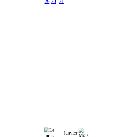
29
30
31
Janvier