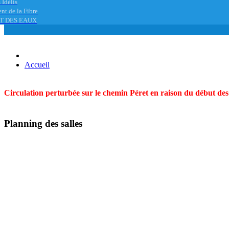
 Idélis
nt de la Fibre
T DES EAUX
Accueil
Circulation perturbée sur le chemin Péret en raison du début des t
Planning des salles