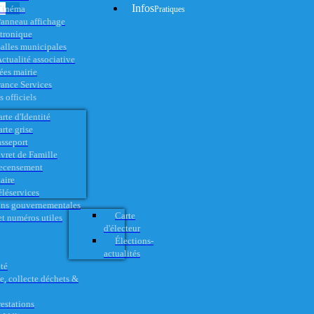
Infos
Cinéma
Pratiques
anneau affichage
ctronique
alles municipales
ctualité associative
es mairie
rance Services
 officiels
rte d'Identité
rte grise
asseport
vret de Famille
ecensement
aire
éléservices
ons gouvernementales
Carte
t numéros utiles
d'électeur
Élections-
actualités
té
e, collecte déchets &
restations