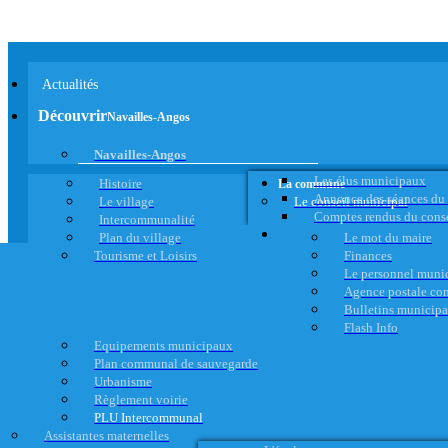
Actualités
Découvrir
Navailles-Angos
Navailles-Angos
Les élus municipaux
Histoire
La commune
Annonce des séances du
Le village
Le conseil municipal
Comptes rendus du cons
Intercommunalité
Plan du village
Le mot du maire
Tourisme et Loisirs
Finances
Le personnel muni
Agence postale c
Bulletins municip
Flash Info
Equipements municipaux
Plan communal de sauvegarde
Urbanisme
Règlement voirie
PLU Intercommunal
Assistantes maternelles