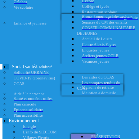
L'école
Crèches
Collège et lycée
Vie scolaire
Restauration scolaire
Conseil municipal des enfants
Activités périscolaires et garderie
Séances du CM des enfants
Enfance et jeunesse
CONSEIL COMMUNAUTAIRE
DE JEUNES
Accueil de Loisirs
Centre Alexis Peyret
Enquêtes jeunes
Ateliers jeunes CCLB
Vacances jeunes
Social santé
& solidarité
Solidarité UKRAINE
Les aides du CCAS
COVID-19 (coronavirus)
Les comptes-rendus du
CCAS
Maisons de retraite
CCAS
Maintien à domicile
Aide à la personne
Santé et numéros utiles
Plan canicule
Epicerie solidaire
Plan accessibilité
Environnement
Energie
L'info du SIECTOM
PRÉSENTATION
Villages Fleuris