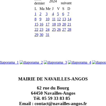
2024
L
Ma
Me
J
V
S
D
1
2
3
4
5
6
7
8
9
10
11
12
13
14
15
16
17
18
19
20
21
22
23
24
25
26
27
28
29
30
31
MAIRIE DE NAVAILLES-ANGOS
62 rue du Bourg
64450 Navailles-Angos
Tél. 05 59 33 83 85
Email : contact@navailles-angos.fr