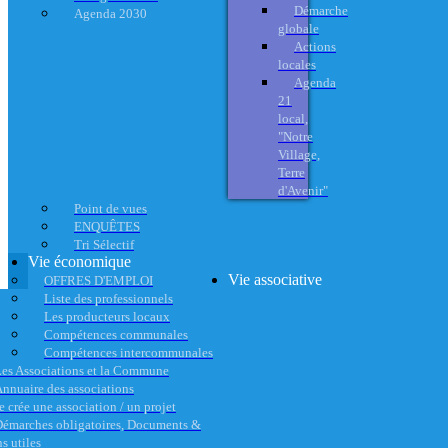
Démarche
Agenda 2030
globale
Actions
locales
Agenda
21
local,
"Notre
Village,
Terre
d'Avenir"
Point de vues
ENQUÊTES
Tri Sélectif
Vie économique
Vie associative
OFFRES D'EMPLOI
Liste des professionnels
Les producteurs locaux
Compétences communales
Compétences intercommunales
es Associations et la Commune
nnuaire des associations
e crée une association / un projet
émarches obligatoires, Documents &
s utiles