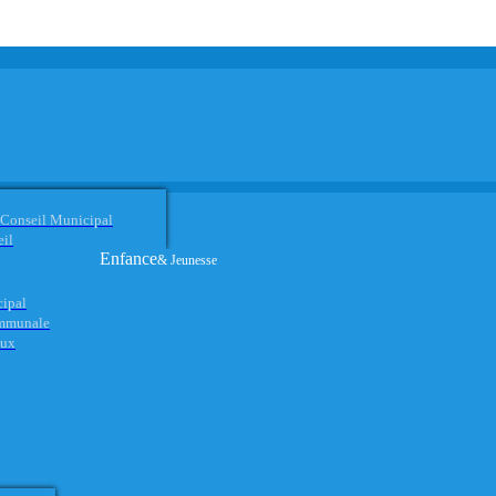
 Conseil Municipal
eil
Enfance
& Jeunesse
cipal
ommunale
aux