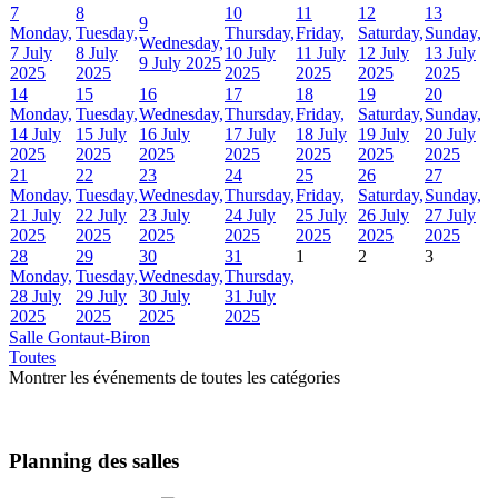
7
8
10
11
12
13
9
Monday,
Tuesday,
Thursday,
Friday,
Saturday,
Sunday,
Wednesday,
7 July
8 July
10 July
11 July
12 July
13 July
9 July 2025
2025
2025
2025
2025
2025
2025
14
15
16
17
18
19
20
Monday,
Tuesday,
Wednesday,
Thursday,
Friday,
Saturday,
Sunday,
14 July
15 July
16 July
17 July
18 July
19 July
20 July
2025
2025
2025
2025
2025
2025
2025
21
22
23
24
25
26
27
Monday,
Tuesday,
Wednesday,
Thursday,
Friday,
Saturday,
Sunday,
21 July
22 July
23 July
24 July
25 July
26 July
27 July
2025
2025
2025
2025
2025
2025
2025
28
29
30
31
1
2
3
Monday,
Tuesday,
Wednesday,
Thursday,
28 July
29 July
30 July
31 July
2025
2025
2025
2025
Salle Gontaut-Biron
Toutes
Montrer les événements de toutes les catégories
Planning des salles