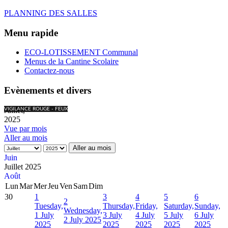
PLANNING DES SALLES
Menu rapide
ECO-LOTISSEMENT Communal
Menus de la Cantine Scolaire
Contactez-nous
Evènements et divers
Juillet,
VIGILANCE ROUGE - FEUX
2025
Vue par mois
Aller au mois
Aller au mois
Juin
Juillet 2025
Août
Lun
Mar
Mer
Jeu
Ven
Sam
Dim
30
1
3
4
5
6
2
Tuesday,
Thursday,
Friday,
Saturday,
Sunday,
Wednesday,
1 July
3 July
4 July
5 July
6 July
2 July 2025
2025
2025
2025
2025
2025