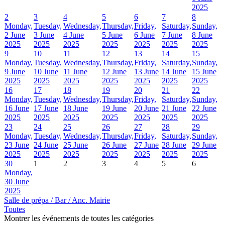
2025
2
3
4
5
6
7
8
Monday,
Tuesday,
Wednesday,
Thursday,
Friday,
Saturday,
Sunday,
2 June
3 June
4 June
5 June
6 June
7 June
8 June
2025
2025
2025
2025
2025
2025
2025
9
10
11
12
13
14
15
Monday,
Tuesday,
Wednesday,
Thursday,
Friday,
Saturday,
Sunday,
9 June
10 June
11 June
12 June
13 June
14 June
15 June
2025
2025
2025
2025
2025
2025
2025
16
17
18
19
20
21
22
Monday,
Tuesday,
Wednesday,
Thursday,
Friday,
Saturday,
Sunday,
16 June
17 June
18 June
19 June
20 June
21 June
22 June
2025
2025
2025
2025
2025
2025
2025
23
24
25
26
27
28
29
Monday,
Tuesday,
Wednesday,
Thursday,
Friday,
Saturday,
Sunday,
23 June
24 June
25 June
26 June
27 June
28 June
29 June
2025
2025
2025
2025
2025
2025
2025
30
1
2
3
4
5
6
Monday,
30 June
2025
Salle de prépa / Bar / Anc. Mairie
Toutes
Montrer les événements de toutes les catégories