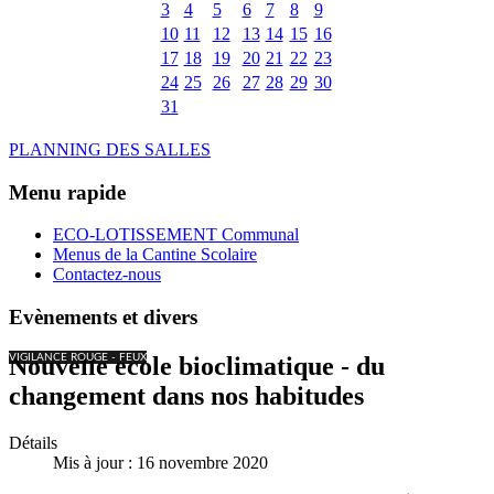
3
4
5
6
7
8
9
10
11
12
13
14
15
16
17
18
19
20
21
22
23
24
25
26
27
28
29
30
31
PLANNING DES SALLES
Menu rapide
ECO-LOTISSEMENT Communal
Menus de la Cantine Scolaire
Contactez-nous
Evènements et divers
VIGILANCE ROUGE - FEUX
Nouvelle école bioclimatique - du
changement dans nos habitudes
Détails
Mis à jour : 16 novembre 2020