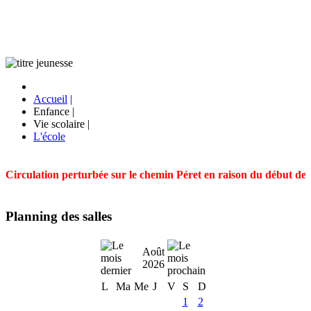
Accueil
|
Enfance
|
Vie scolaire
|
L'école
Circulation perturbée sur le chemin Péret en raison du début des t
Planning des salles
Août
2026
L
Ma
Me
J
V
S
D
1
2