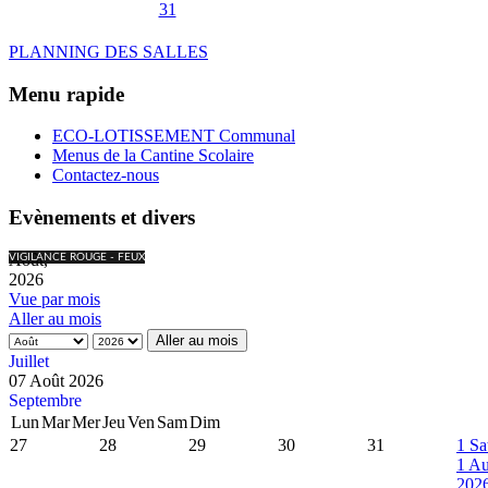
31
PLANNING DES SALLES
Menu rapide
ECO-LOTISSEMENT Communal
Menus de la Cantine Scolaire
Contactez-nous
Evènements et divers
Août,
VIGILANCE ROUGE - FEUX
2026
Vue par mois
Aller au mois
Aller au mois
Juillet
07 Août 2026
Septembre
Lun
Mar
Mer
Jeu
Ven
Sam
Dim
27
28
29
30
31
1
Sa
1 Au
202