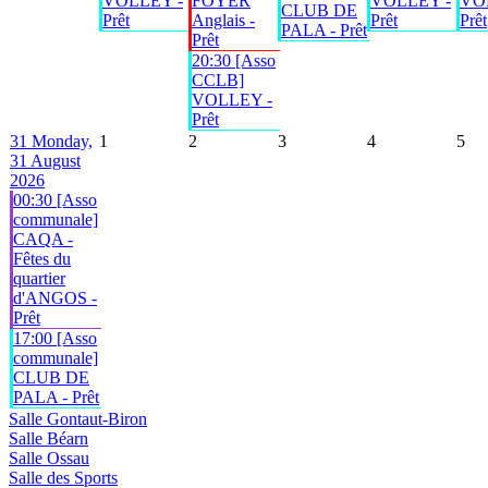
VOLLEY -
FOYER
VOLLEY -
VO
CLUB DE
Prêt
Anglais -
Prêt
Prêt
PALA - Prêt
Prêt
20:30 [Asso
CCLB]
VOLLEY -
Prêt
31
Monday,
1
2
3
4
5
31 August
2026
00:30 [Asso
communale]
CAQA -
Fêtes du
quartier
d'ANGOS -
Prêt
17:00 [Asso
communale]
CLUB DE
PALA - Prêt
Salle Gontaut-Biron
Salle Béarn
Salle Ossau
Salle des Sports