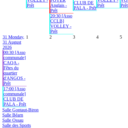
VOLLEY -
FOYER
VOLLEY -
VO
CLUB DE
Prêt
Anglais -
Prêt
Prêt
PALA - Prêt
Prêt
20:30 [Asso
CCLB]
VOLLEY -
Prêt
31
Monday,
1
2
3
4
5
31 August
2026
00:30 [Asso
communale]
CAQA -
Fêtes du
quartier
d'ANGOS -
Prêt
17:00 [Asso
communale]
CLUB DE
PALA - Prêt
Salle Gontaut-Biron
Salle Béarn
Salle Ossau
Salle des Sports