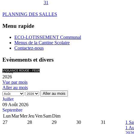
31
PLANNING DES SALLES
Menu rapide
ECO-LOTISSEMENT Communal
Menus de la Cantine Scolaire
Contactez-nous
Evènements et divers
Août,
VIGILANCE ROUGE - FEUX
2026
Vue par mois
Aller au mois
Aller au mois
Juillet
09 Août 2026
Septembre
Lun
Mar
Mer
Jeu
Ven
Sam
Dim
27
28
29
30
31
1
Sa
1 Au
202