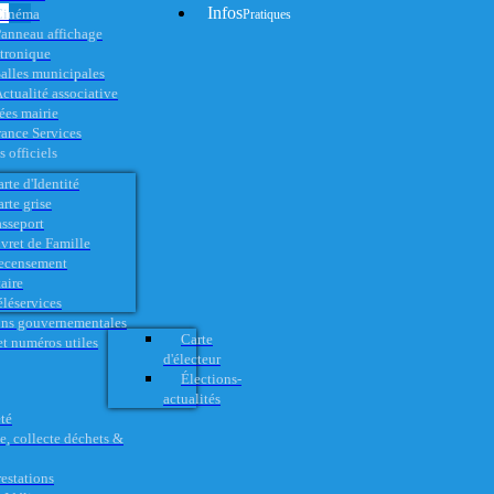
Infos
Cinéma
Pratiques
anneau affichage
ctronique
alles municipales
ctualité associative
es mairie
rance Services
 officiels
rte d'Identité
rte grise
asseport
vret de Famille
ecensement
aire
éléservices
ons gouvernementales
Carte
t numéros utiles
d'électeur
Élections-
actualités
té
e, collecte déchets &
restations