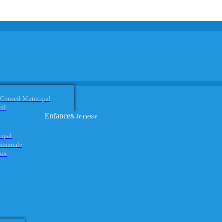
 Conseil Municipal
eil
Enfance
& Jeunesse
cipal
ommunale
aux