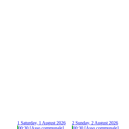
1
Saturday, 1 August 2026
2
Sunday, 2 August 2026
00:30 [Asso communale]
00:30 [Asso communale]