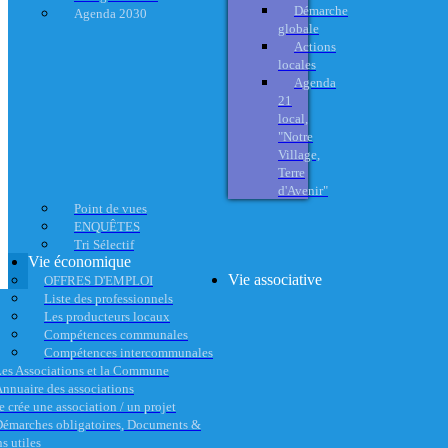
Démarche
Agenda 2030
globale
Actions
locales
Agenda
21
local,
"Notre
Village,
Terre
d'Avenir"
Point de vues
ENQUÊTES
Tri Sélectif
Vie économique
Vie associative
OFFRES D'EMPLOI
Liste des professionnels
Les producteurs locaux
Compétences communales
Compétences intercommunales
es Associations et la Commune
nnuaire des associations
e crée une association / un projet
émarches obligatoires, Documents &
s utiles