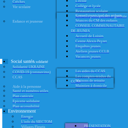
L'école
Crèches
Collège et lycée
Vie scolaire
Restauration scolaire
Conseil municipal des enfants
Activités périscolaires et garderie
Séances du CM des enfants
Enfance et jeunesse
CONSEIL COMMUNAUTAIRE
DE JEUNES
Accueil de Loisirs
Centre Alexis Peyret
Enquêtes jeunes
Ateliers jeunes CCLB
Vacances jeunes
Social santé
& solidarité
Solidarité UKRAINE
Les aides du CCAS
COVID-19 (coronavirus)
Les comptes-rendus du
CCAS
Maisons de retraite
CCAS
Maintien à domicile
Aide à la personne
Santé et numéros utiles
Plan canicule
Epicerie solidaire
Plan accessibilité
Environnement
Energie
L'info du SIECTOM
PRÉSENTATION
Villages Fleuris