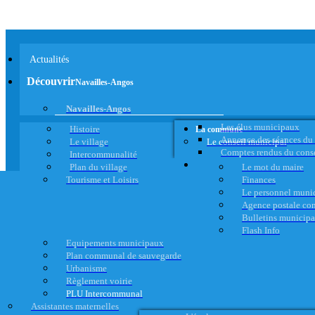
Actualités
Découvrir
Navailles-Angos
Navailles-Angos
Les élus municipaux
Histoire
La commune
Annonce des séances du
Le village
Le conseil municipal
Comptes rendus du cons
Intercommunalité
Plan du village
Le mot du maire
Tourisme et Loisirs
Finances
Le personnel muni
Agence postale c
Bulletins municip
Flash Info
Equipements municipaux
Plan communal de sauvegarde
Urbanisme
Règlement voirie
PLU Intercommunal
Assistantes maternelles