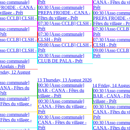
Prêt
sso communale]
CANA - Fêtes du vil
FROIDE - CANA -
00:30 [Asso communale]
Prêt
village - Prêt
PREPA FROIDE - CANA -
00:30 [Asso commu
Fêtes du village - Prêt
Asso CCLB] CLSH -
PREPA FROIDE -
07:30 [Asso CCLB] CLSH -
Fêtes du village - Pr
Prêt
sso communale]
07:30 [Asso CCLB
Prêt
07:30 [Asso communale]
Prêt
CLSH - Prêt
Asso CCLB] CLSH -
07:30 [Asso commu
09:00 [Asso CCLB] CLSH -
CLSH - Prêt
Prêt
Asso CCLB] CLSH -
09:00 [Asso CCLB
20:30 [Asso communale]
Prêt
CLUB DE PALA - Prêt
sso communale]
glais - Prêt
sday, 12 August
13
Thursday, 13 August 2026
sso communale]
00:30 [Asso communale]
14
Friday, 14 Augus
ANA - Fêtes du
BAR - CANA - Fêtes du
00:30 [Asso commu
Prêt
village - Prêt
BAR - CANA - Fêt
sso communale]
00:30 [Asso communale]
village - Prêt
êtes du village -
CANA - Fêtes du village -
00:30 [Asso commu
Prêt
CANA - Fêtes du vil
sso communale]
00:30 [Asso communale]
Prêt
êtes du village -
CANA - Fêtes du village -
00:30 [Asso commu
Prêt
CANA - Fêtes du vil