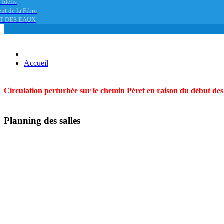
 Idélis
nt de la Fibre
T DES EAUX
Accueil
Circulation perturbée sur le chemin Péret en raison du début des t
Planning des salles