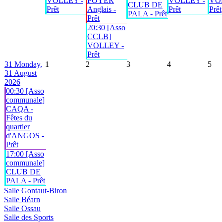
VOLLEY -
FOYER
VOLLEY -
VO
CLUB DE
Prêt
Anglais -
Prêt
Prêt
PALA - Prêt
Prêt
20:30 [Asso
CCLB]
VOLLEY -
Prêt
31
Monday,
1
2
3
4
5
31 August
2026
00:30 [Asso
communale]
CAQA -
Fêtes du
quartier
d'ANGOS -
Prêt
17:00 [Asso
communale]
CLUB DE
PALA - Prêt
Salle Gontaut-Biron
Salle Béarn
Salle Ossau
Salle des Sports