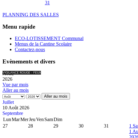
31
PLANNING DES SALLES
Menu rapide
ECO-LOTISSEMENT Communal
Menus de la Cantine Scolaire
Contactez-nous
Evènements et divers
Août,
VIGILANCE ROUGE - FEUX
2026
Vue par mois
Aller au mois
Aller au mois
Juillet
10 Août 2026
Septembre
Lun
Mar
Mer
Jeu
Ven
Sam
Dim
27
28
29
30
31
1
Sa
1 Au
202