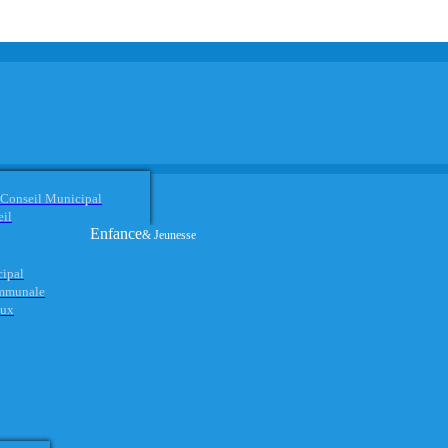
 Conseil Municipal
eil
Enfance
& Jeunesse
cipal
ommunale
aux