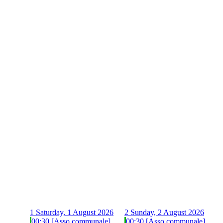
1
Saturday, 1 August 2026
2
Sunday, 2 August 2026
00:30 [Asso communale]
00:30 [Asso communale]