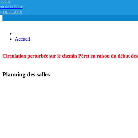
 Idélis
nt de la Fibre
T DES EAUX
Accueil
Circulation perturbée sur le chemin Péret en raison du début des t
Planning des salles