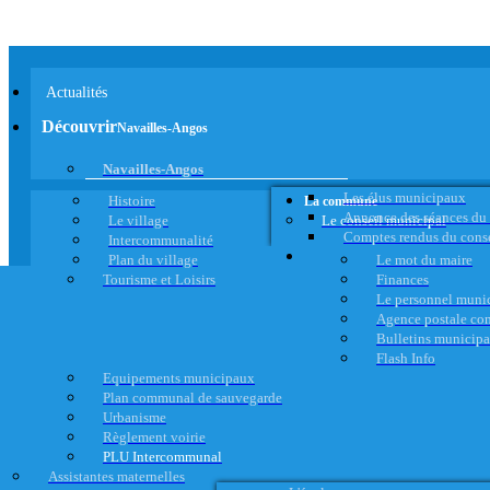
Actualités
Découvrir
Navailles-Angos
Navailles-Angos
Les élus municipaux
Histoire
La commune
Annonce des séances du
Le village
Le conseil municipal
Comptes rendus du cons
Intercommunalité
Plan du village
Le mot du maire
Tourisme et Loisirs
Finances
Le personnel muni
Agence postale c
Bulletins municip
Flash Info
Equipements municipaux
Plan communal de sauvegarde
Urbanisme
Règlement voirie
PLU Intercommunal
Assistantes maternelles