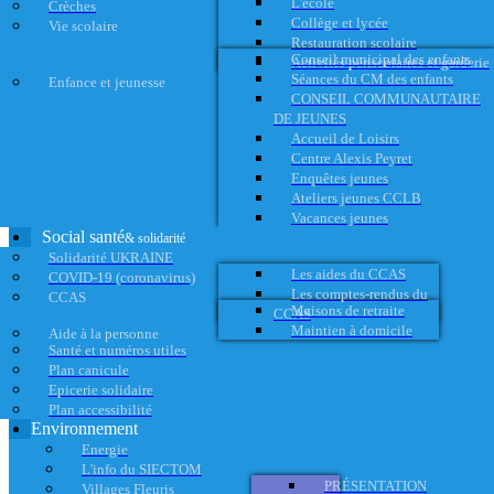
L'école
Crèches
Collège et lycée
Vie scolaire
Restauration scolaire
Conseil municipal des enfants
Activités périscolaires et garderie
Séances du CM des enfants
Enfance et jeunesse
CONSEIL COMMUNAUTAIRE
DE JEUNES
Accueil de Loisirs
Centre Alexis Peyret
Enquêtes jeunes
Ateliers jeunes CCLB
Vacances jeunes
Social santé
& solidarité
Solidarité UKRAINE
Les aides du CCAS
COVID-19 (coronavirus)
Les comptes-rendus du
CCAS
Maisons de retraite
CCAS
Maintien à domicile
Aide à la personne
Santé et numéros utiles
Plan canicule
Epicerie solidaire
Plan accessibilité
Environnement
Energie
L'info du SIECTOM
PRÉSENTATION
Villages Fleuris