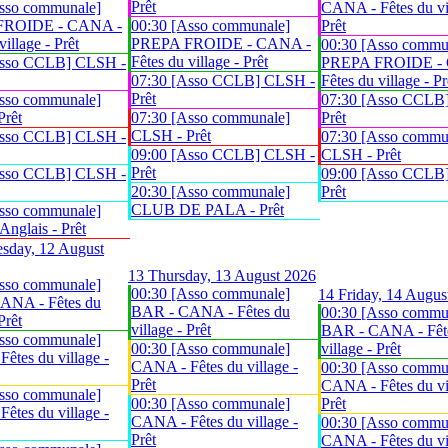
Prêt
sso communale]
CANA - Fêtes du vil
FROIDE - CANA -
00:30 [Asso communale]
Prêt
village - Prêt
PREPA FROIDE - CANA -
00:30 [Asso commu
Fêtes du village - Prêt
Asso CCLB] CLSH -
PREPA FROIDE -
07:30 [Asso CCLB] CLSH -
Fêtes du village - Pr
Prêt
sso communale]
07:30 [Asso CCLB
Prêt
07:30 [Asso communale]
Prêt
CLSH - Prêt
Asso CCLB] CLSH -
07:30 [Asso commu
09:00 [Asso CCLB] CLSH -
CLSH - Prêt
Prêt
Asso CCLB] CLSH -
09:00 [Asso CCLB
20:30 [Asso communale]
Prêt
CLUB DE PALA - Prêt
sso communale]
glais - Prêt
sday, 12 August
13
Thursday, 13 August 2026
sso communale]
00:30 [Asso communale]
14
Friday, 14 Augus
ANA - Fêtes du
BAR - CANA - Fêtes du
00:30 [Asso commu
Prêt
village - Prêt
BAR - CANA - Fêt
sso communale]
00:30 [Asso communale]
village - Prêt
êtes du village -
CANA - Fêtes du village -
00:30 [Asso commu
Prêt
CANA - Fêtes du vil
sso communale]
00:30 [Asso communale]
Prêt
êtes du village -
CANA - Fêtes du village -
00:30 [Asso commu
Prêt
CANA - Fêtes du vil