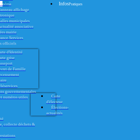
Infos
Cinéma
Pratiques
anneau affichage
ctronique
alles municipales
ctualité associative
es mairie
rance Services
 officiels
rte d'Identité
rte grise
asseport
vret de Famille
ecensement
aire
éléservices
ons gouvernementales
Carte
t numéros utiles
d'électeur
Élections-
actualités
té
e, collecte déchets &
restations