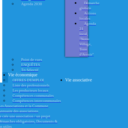
Démarche
Agenda 2030
globale
Actions
locales
Agenda
21
local,
"Notre
Village,
Terre
d'Avenir"
Point de vues
ENQUÊTES
Tri Sélectif
Vie économique
Vie associative
OFFRES D'EMPLOI
Liste des professionnels
Les producteurs locaux
Compétences communales
Compétences intercommunales
es Associations et la Commune
nnuaire des associations
e crée une association / un projet
émarches obligatoires, Documents &
s utiles