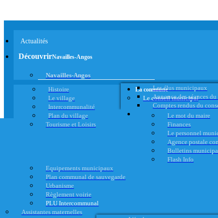
Actualités
Découvrir
Navailles-Angos
Navailles-Angos
Les élus municipaux
Histoire
La commune
Annonce des séances du
Le village
Le conseil municipal
Comptes rendus du cons
Intercommunalité
Plan du village
Le mot du maire
Tourisme et Loisirs
Finances
Le personnel muni
Agence postale c
Bulletins municip
Flash Info
Equipements municipaux
Plan communal de sauvegarde
Urbanisme
Règlement voirie
PLU Intercommunal
Assistantes maternelles