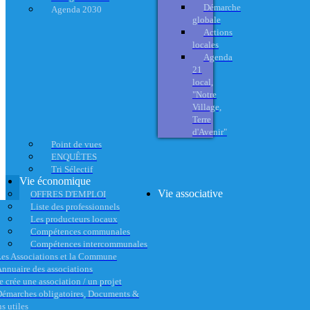
Démarche
Agenda 2030
globale
Actions
locales
Agenda
21
local,
"Notre
Village,
Terre
d'Avenir"
Point de vues
ENQUÊTES
Tri Sélectif
Vie économique
Vie associative
OFFRES D'EMPLOI
Liste des professionnels
Les producteurs locaux
Compétences communales
Compétences intercommunales
es Associations et la Commune
nnuaire des associations
e crée une association / un projet
émarches obligatoires, Documents &
s utiles