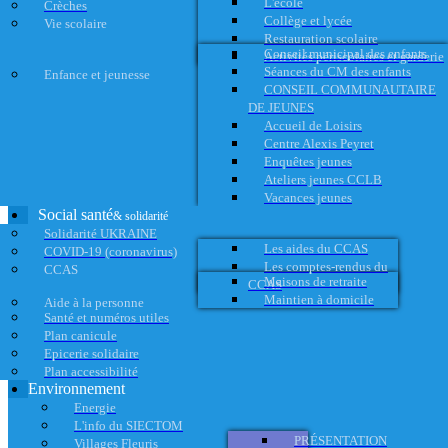
L'école
Crèches
Collège et lycée
Vie scolaire
Restauration scolaire
Conseil municipal des enfants
Activités périscolaires et garderie
Séances du CM des enfants
Enfance et jeunesse
CONSEIL COMMUNAUTAIRE
DE JEUNES
Accueil de Loisirs
Centre Alexis Peyret
Enquêtes jeunes
Ateliers jeunes CCLB
Vacances jeunes
Social santé
& solidarité
Solidarité UKRAINE
Les aides du CCAS
COVID-19 (coronavirus)
Les comptes-rendus du
CCAS
Maisons de retraite
CCAS
Maintien à domicile
Aide à la personne
Santé et numéros utiles
Plan canicule
Epicerie solidaire
Plan accessibilité
Environnement
Energie
L'info du SIECTOM
PRÉSENTATION
Villages Fleuris