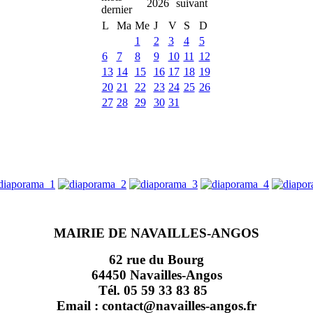
2026
L
Ma
Me
J
V
S
D
1
2
3
4
5
6
7
8
9
10
11
12
13
14
15
16
17
18
19
20
21
22
23
24
25
26
27
28
29
30
31
MAIRIE DE NAVAILLES-ANGOS
62 rue du Bourg
64450 Navailles-Angos
Tél. 05 59 33 83 85
Email : contact@navailles-angos.fr