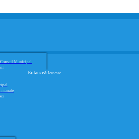
 Conseil Municipal
eil
Enfance
& Jeunesse
cipal
ommunale
aux