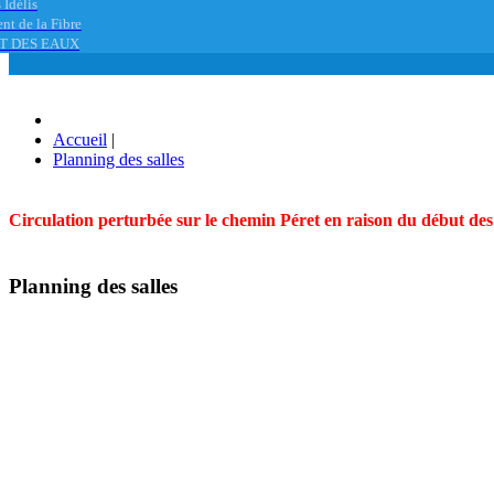
 Idélis
nt de la Fibre
T DES EAUX
Accueil
|
Planning des salles
Circulation perturbée sur le chemin Péret en raison du début des t
Planning des salles