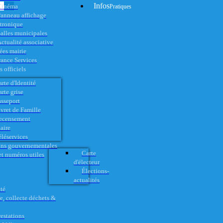
Infos
Cinéma
Pratiques
anneau affichage
ctronique
alles municipales
ctualité associative
es mairie
rance Services
 officiels
rte d'Identité
rte grise
asseport
vret de Famille
ecensement
aire
éléservices
ons gouvernementales
Carte
t numéros utiles
d'électeur
Élections-
actualités
té
e, collecte déchets &
restations