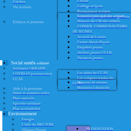
L'école
Crèches
Collège et lycée
Vie scolaire
Restauration scolaire
Conseil municipal des enfants
Activités périscolaires et garderie
Séances du CM des enfants
Enfance et jeunesse
CONSEIL COMMUNAUTAIRE
DE JEUNES
Accueil de Loisirs
Centre Alexis Peyret
Enquêtes jeunes
Ateliers jeunes CCLB
Vacances jeunes
Social santé
& solidarité
Solidarité UKRAINE
Les aides du CCAS
COVID-19 (coronavirus)
Les comptes-rendus du
CCAS
Maisons de retraite
CCAS
Maintien à domicile
Aide à la personne
Santé et numéros utiles
Plan canicule
Epicerie solidaire
Plan accessibilité
Environnement
Energie
L'info du SIECTOM
PRÉSENTATION
Villages Fleuris