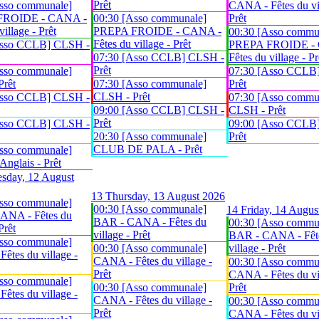
Prêt
sso communale]
CANA - Fêtes du vil
FROIDE - CANA -
00:30 [Asso communale]
Prêt
village - Prêt
PREPA FROIDE - CANA -
00:30 [Asso commu
Fêtes du village - Prêt
Asso CCLB] CLSH -
PREPA FROIDE -
07:30 [Asso CCLB] CLSH -
Fêtes du village - Pr
Prêt
sso communale]
07:30 [Asso CCLB
Prêt
07:30 [Asso communale]
Prêt
CLSH - Prêt
Asso CCLB] CLSH -
07:30 [Asso commu
09:00 [Asso CCLB] CLSH -
CLSH - Prêt
Prêt
Asso CCLB] CLSH -
09:00 [Asso CCLB
20:30 [Asso communale]
Prêt
CLUB DE PALA - Prêt
sso communale]
glais - Prêt
sday, 12 August
13
Thursday, 13 August 2026
sso communale]
00:30 [Asso communale]
14
Friday, 14 Augus
ANA - Fêtes du
BAR - CANA - Fêtes du
00:30 [Asso commu
Prêt
village - Prêt
BAR - CANA - Fêt
sso communale]
00:30 [Asso communale]
village - Prêt
êtes du village -
CANA - Fêtes du village -
00:30 [Asso commu
Prêt
CANA - Fêtes du vil
sso communale]
00:30 [Asso communale]
Prêt
êtes du village -
CANA - Fêtes du village -
00:30 [Asso commu
Prêt
CANA - Fêtes du vil