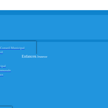
 Conseil Municipal
eil
Enfance
& Jeunesse
cipal
ommunale
aux