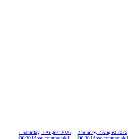
1
Saturday, 1 August 2026
2
Sunday, 2 August 2026
00:30 [Asso communale]
00:30 [Asso communale]