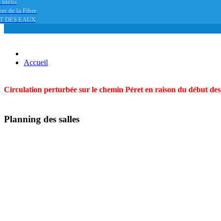
 Idélis
nt de la Fibre
T DES EAUX
Accueil
Circulation perturbée sur le chemin Péret en raison du début des t
Planning des salles