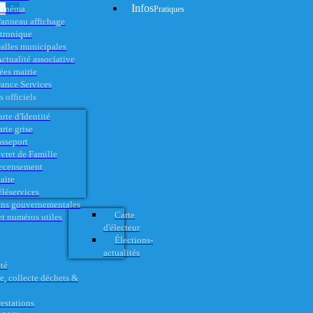
Infos
Cinéma
Pratiques
anneau affichage
ctronique
alles municipales
ctualité associative
es mairie
rance Services
 officiels
rte d'Identité
rte grise
asseport
vret de Famille
ecensement
aire
éléservices
ons gouvernementales
Carte
t numéros utiles
d'électeur
Élections-
actualités
té
e, collecte déchets &
restations