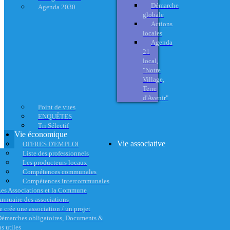
Démarche
Agenda 2030
globale
Actions
locales
Agenda
21
local,
"Notre
Village,
Terre
d'Avenir"
Point de vues
ENQUÊTES
Tri Sélectif
Vie économique
Vie associative
OFFRES D'EMPLOI
Liste des professionnels
Les producteurs locaux
Compétences communales
Compétences intercommunales
es Associations et la Commune
nnuaire des associations
e crée une association / un projet
émarches obligatoires, Documents &
s utiles