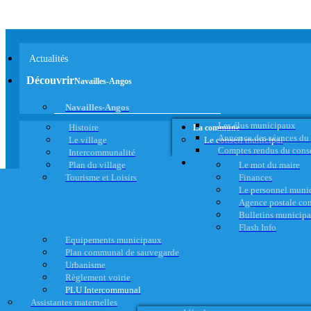
Actualités
Découvrir
Navailles-Angos
Navailles-Angos
Les élus municipaux
Histoire
La commune
Annonce des séances du
Le village
Le conseil municipal
Comptes rendus du cons
Intercommunalité
Plan du village
Le mot du maire
Tourisme et Loisirs
Finances
Le personnel muni
Agence postale c
Bulletins municip
Flash Info
Equipements municipaux
Plan communal de sauvegarde
Urbanisme
Règlement voirie
PLU Intercommunal
Assistantes maternelles