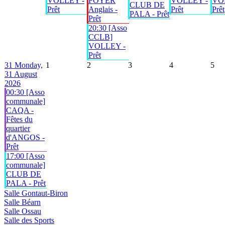
VOLLEY -
FOYER
VOLLEY -
VO
CLUB DE
Prêt
Anglais -
Prêt
Prêt
PALA - Prêt
Prêt
20:30 [Asso
CCLB]
VOLLEY -
Prêt
31
Monday,
1
2
3
4
5
31 August
2026
00:30 [Asso
communale]
CAQA -
Fêtes du
quartier
d'ANGOS -
Prêt
17:00 [Asso
communale]
CLUB DE
PALA - Prêt
Salle Gontaut-Biron
Salle Béarn
Salle Ossau
Salle des Sports