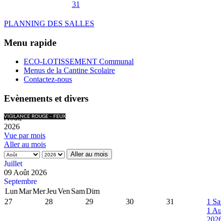
31
PLANNING DES SALLES
Menu rapide
ECO-LOTISSEMENT Communal
Menus de la Cantine Scolaire
Contactez-nous
Evènements et divers
Août,
VIGILANCE ROUGE - FEUX
2026
Vue par mois
Aller au mois
Aller au mois
Juillet
09 Août 2026
Septembre
Lun
Mar
Mer
Jeu
Ven
Sam
Dim
27
28
29
30
31
1
Sa
1 Au
202