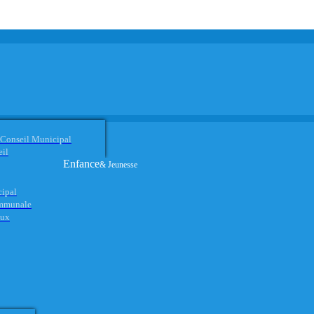
 Conseil Municipal
eil
Enfance
& Jeunesse
cipal
ommunale
aux