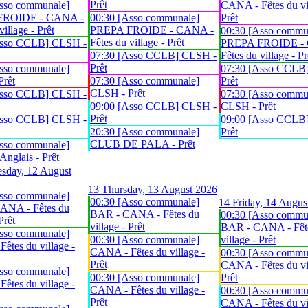
Prêt
sso communale]
CANA - Fêtes du vil
FROIDE - CANA -
00:30 [Asso communale]
Prêt
village - Prêt
PREPA FROIDE - CANA -
00:30 [Asso commu
Fêtes du village - Prêt
Asso CCLB] CLSH -
PREPA FROIDE -
07:30 [Asso CCLB] CLSH -
Fêtes du village - Pr
Prêt
sso communale]
07:30 [Asso CCLB
Prêt
07:30 [Asso communale]
Prêt
CLSH - Prêt
Asso CCLB] CLSH -
07:30 [Asso commu
09:00 [Asso CCLB] CLSH -
CLSH - Prêt
Prêt
Asso CCLB] CLSH -
09:00 [Asso CCLB
20:30 [Asso communale]
Prêt
CLUB DE PALA - Prêt
sso communale]
glais - Prêt
sday, 12 August
13
Thursday, 13 August 2026
sso communale]
00:30 [Asso communale]
14
Friday, 14 Augus
ANA - Fêtes du
BAR - CANA - Fêtes du
00:30 [Asso commu
Prêt
village - Prêt
BAR - CANA - Fêt
sso communale]
00:30 [Asso communale]
village - Prêt
êtes du village -
CANA - Fêtes du village -
00:30 [Asso commu
Prêt
CANA - Fêtes du vil
sso communale]
00:30 [Asso communale]
Prêt
êtes du village -
CANA - Fêtes du village -
00:30 [Asso commu
Prêt
CANA - Fêtes du vil