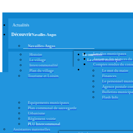
Actualités
Découvrir
Navailles-Angos
Navailles-Angos
Les élus municipaux
Histoire
La commune
Annonce des séances du
Le village
Le conseil municipal
Comptes rendus du cons
Intercommunalité
Plan du village
Le mot du maire
Tourisme et Loisirs
Finances
Le personnel muni
Agence postale c
Bulletins municip
Flash Info
Equipements municipaux
Plan communal de sauvegarde
Urbanisme
Règlement voirie
PLU Intercommunal
Assistantes maternelles