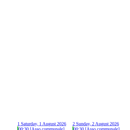
1
Saturday, 1 August 2026
2
Sunday, 2 August 2026
00:30 [Asso communale]
00:30 [Asso communale]