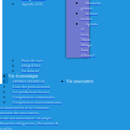
Démarche
Agenda 2030
globale
Actions
locales
Agenda
21
local,
"Notre
Village,
Terre
d'Avenir"
Point de vues
ENQUÊTES
Tri Sélectif
Vie économique
Vie associative
OFFRES D'EMPLOI
Liste des professionnels
Les producteurs locaux
Compétences communales
Compétences intercommunales
es Associations et la Commune
nnuaire des associations
e crée une association / un projet
émarches obligatoires, Documents &
s utiles