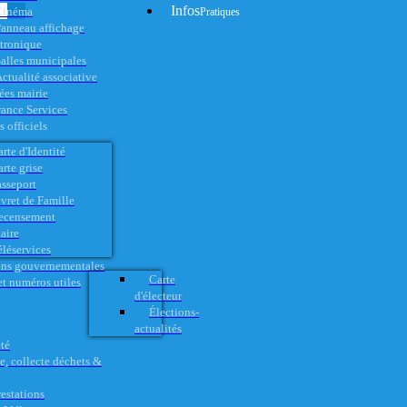
Infos
Cinéma
Pratiques
anneau affichage
ctronique
alles municipales
ctualité associative
es mairie
rance Services
 officiels
rte d'Identité
rte grise
asseport
vret de Famille
ecensement
aire
éléservices
ons gouvernementales
Carte
t numéros utiles
d'électeur
Élections-
actualités
té
e, collecte déchets &
restations