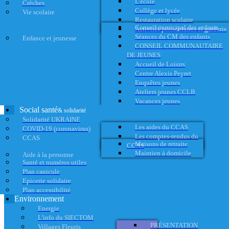
L'école
Crèches
Collège et lycée
Vie scolaire
Restauration scolaire
Conseil municipal des enfants
Activités périscolaires et garderie
Séances du CM des enfants
Enfance et jeunesse
CONSEIL COMMUNAUTAIRE
DE JEUNES
Accueil de Loisirs
Centre Alexis Peyret
Enquêtes jeunes
Ateliers jeunes CCLB
Vacances jeunes
Social santé
& solidarité
Solidarité UKRAINE
Les aides du CCAS
COVID-19 (coronavirus)
Les comptes-rendus du
CCAS
Maisons de retraite
CCAS
Maintien à domicile
Aide à la personne
Santé et numéros utiles
Plan canicule
Epicerie solidaire
Plan accessibilité
Environnement
Energie
L'info du SIECTOM
PRÉSENTATION
Villages Fleuris