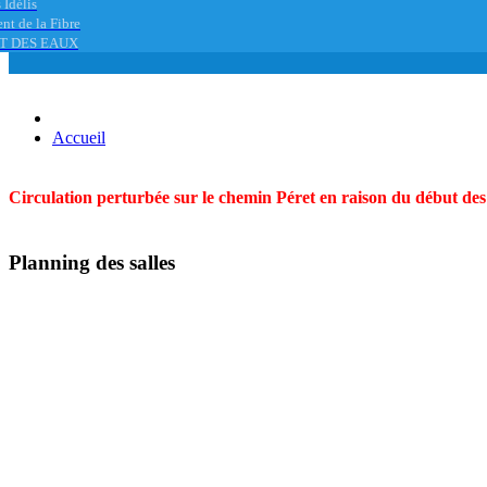
 Idélis
nt de la Fibre
T DES EAUX
Accueil
Circulation perturbée sur le chemin Péret en raison du début des t
Planning des salles