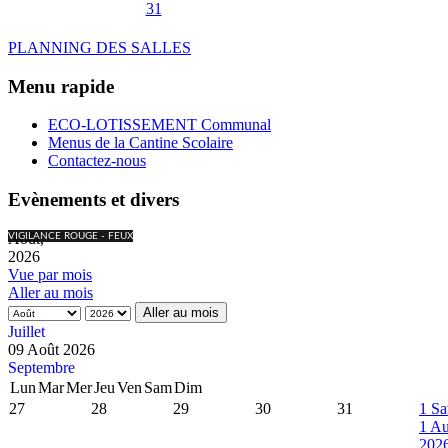
31
PLANNING DES SALLES
Menu rapide
ECO-LOTISSEMENT Communal
Menus de la Cantine Scolaire
Contactez-nous
Evènements et divers
Août,
VIGILANCE ROUGE - FEUX
2026
Vue par mois
Aller au mois
Aller au mois
Juillet
09 Août 2026
Septembre
Lun
Mar
Mer
Jeu
Ven
Sam
Dim
27
28
29
30
31
1
Sa
1 Au
202