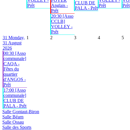
VOLLEY -
FOYER
VOLLEY -
VO
CLUB DE
Prêt
Anglais -
Prêt
Prêt
PALA - Prêt
Prêt
20:30 [Asso
CCLB]
VOLLEY -
Prêt
31
Monday,
1
2
3
4
5
31 August
2026
00:30 [Asso
communale]
CAQA -
Fêtes du
quartier
d'ANGOS -
Prêt
17:00 [Asso
communale]
CLUB DE
PALA - Prêt
Salle Gontaut-Biron
Salle Béarn
Salle Ossau
Salle des Sports