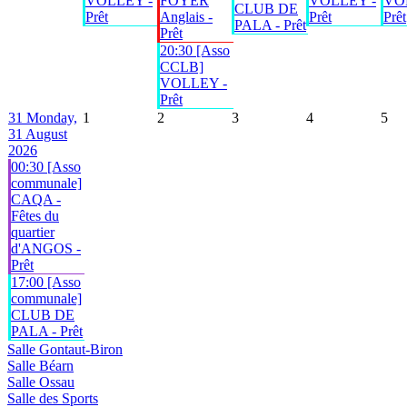
VOLLEY -
FOYER
VOLLEY -
VO
CLUB DE
Prêt
Anglais -
Prêt
Prêt
PALA - Prêt
Prêt
20:30 [Asso
CCLB]
VOLLEY -
Prêt
31
Monday,
1
2
3
4
5
31 August
2026
00:30 [Asso
communale]
CAQA -
Fêtes du
quartier
d'ANGOS -
Prêt
17:00 [Asso
communale]
CLUB DE
PALA - Prêt
Salle Gontaut-Biron
Salle Béarn
Salle Ossau
Salle des Sports