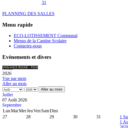
31
PLANNING DES SALLES
Menu rapide
ECO-LOTISSEMENT Communal
Menus de la Cantine Scolaire
Contactez-nous
Evènements et divers
Août,
VIGILANCE ROUGE - FEUX
2026
Vue par mois
Aller au mois
Aller au mois
Juillet
07 Août 2026
Septembre
Lun
Mar
Mer
Jeu
Ven
Sam
Dim
27
28
29
30
31
1
Sa
1 Au
202