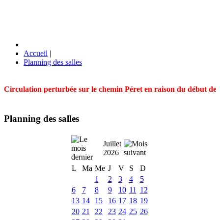
Accueil
|
Planning des salles
Circulation perturbée sur le chemin Péret en raison du début des t
Planning des salles
Juillet
2026
L
Ma
Me
J
V
S
D
1
2
3
4
5
6
7
8
9
10
11
12
13
14
15
16
17
18
19
20
21
22
23
24
25
26