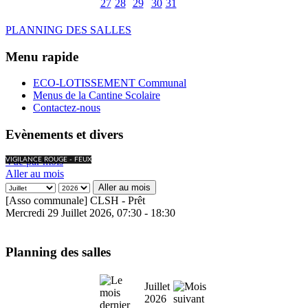
27
28
29
30
31
PLANNING DES SALLES
Menu rapide
ECO-LOTISSEMENT Communal
Menus de la Cantine Scolaire
Contactez-nous
Evènements et divers
Vue par mois
VIGILANCE ROUGE - FEUX
Aller au mois
Aller au mois
[Asso communale] CLSH - Prêt
Mercredi 29 Juillet 2026, 07:30 - 18:30
Planning des salles
Juillet
2026