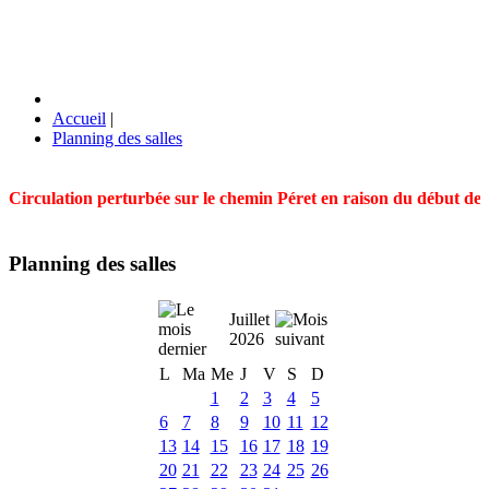
Accueil
|
Planning des salles
Circulation perturbée sur le chemin Péret en raison du début des t
Planning des salles
Juillet
2026
L
Ma
Me
J
V
S
D
1
2
3
4
5
6
7
8
9
10
11
12
13
14
15
16
17
18
19
20
21
22
23
24
25
26