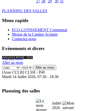
27
28
29
30
31
PLANNING DES SALLES
Menu rapide
ECO-LOTISSEMENT Communal
Menus de la Cantine Scolaire
Contactez-nous
Evènements et divers
Vue par mois
VIGILANCE ROUGE - FEUX
Aller au mois
Aller au mois
[Asso CCLB] CLSH - Prêt
Mardi 14 Juillet 2026, 07:30 - 18:30
Planning des salles
Juillet
2026