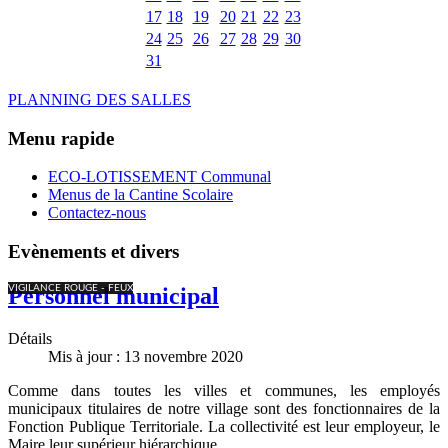
17
18
19
20
21
22
23
24
25
26
27
28
29
30
31
PLANNING DES SALLES
Menu rapide
ECO-LOTISSEMENT Communal
Menus de la Cantine Scolaire
Contactez-nous
Evènements et divers
VIGILANCE ROUGE - FEUX
Personnel municipal
Détails
Mis à jour : 13 novembre 2020
Comme dans toutes les villes et communes, les employés
municipaux titulaires de notre village sont des fonctionnaires de la
Fonction Publique Territoriale. La collectivité est leur employeur, le
Maire leur supérieur hiérarchique.