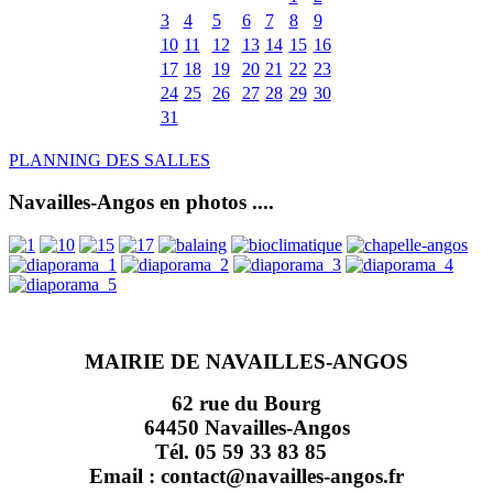
3
4
5
6
7
8
9
10
11
12
13
14
15
16
17
18
19
20
21
22
23
24
25
26
27
28
29
30
31
PLANNING DES SALLES
Navailles-Angos en photos ....
MAIRIE DE NAVAILLES-ANGOS
62 rue du Bourg
64450 Navailles-Angos
Tél. 05 59 33 83 85
Email : contact@navailles-angos.fr