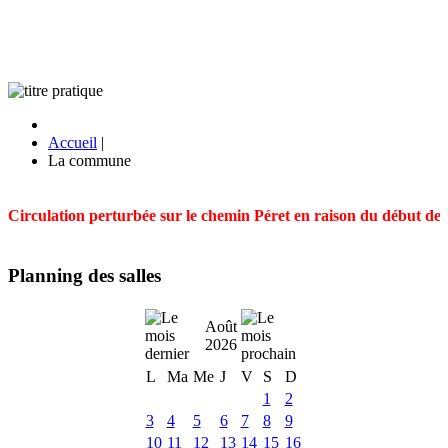
Accueil
|
La commune
Circulation perturbée sur le chemin Péret en raison du début des t
Planning des salles
Août
2026
L
Ma
Me
J
V
S
D
1
2
3
4
5
6
7
8
9
10
11
12
13
14
15
16