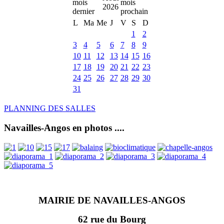
2026
L
Ma
Me
J
V
S
D
1
2
3
4
5
6
7
8
9
10
11
12
13
14
15
16
17
18
19
20
21
22
23
24
25
26
27
28
29
30
31
PLANNING DES SALLES
Navailles-Angos en photos ....
MAIRIE DE NAVAILLES-ANGOS
62 rue du Bourg