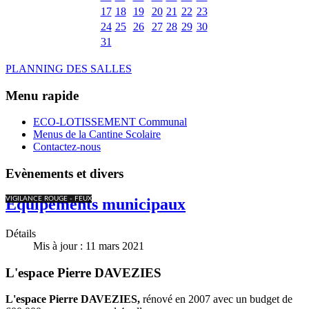
17
18
19
20
21
22
23
24
25
26
27
28
29
30
31
PLANNING DES SALLES
Menu rapide
ECO-LOTISSEMENT Communal
Menus de la Cantine Scolaire
Contactez-nous
Evènements et divers
VIGILANCE ROUGE - FEUX
Equipements municipaux
Détails
Mis à jour : 11 mars 2021
L'espace Pierre DAVEZIES
L'espace Pierre DAVEZIES,
rénové en 2007 avec un budget de