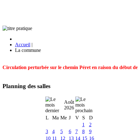
Accueil
|
La commune
Circulation perturbée sur le chemin Péret en raison du début des t
Planning des salles
Août
2026
L
Ma
Me
J
V
S
D
1
2
3
4
5
6
7
8
9
10
11
12
13
14
15
16