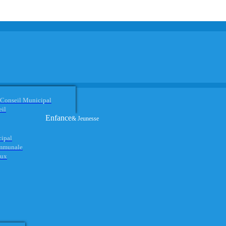
 Conseil Municipal
eil
Enfance
& Jeunesse
cipal
ommunale
aux