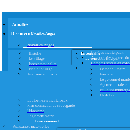
Actualités
Découvrir
Navailles-Angos
Navailles-Angos
Les élus municipaux
Histoire
La commune
Annonce des séances du
Le village
Le conseil municipal
Comptes rendus du cons
Intercommunalité
Plan du village
Le mot du maire
Tourisme et Loisirs
Finances
Le personnel muni
Agence postale c
Bulletins municip
Flash Info
Equipements municipaux
Plan communal de sauvegarde
Urbanisme
Règlement voirie
PLU Intercommunal
Assistantes maternelles