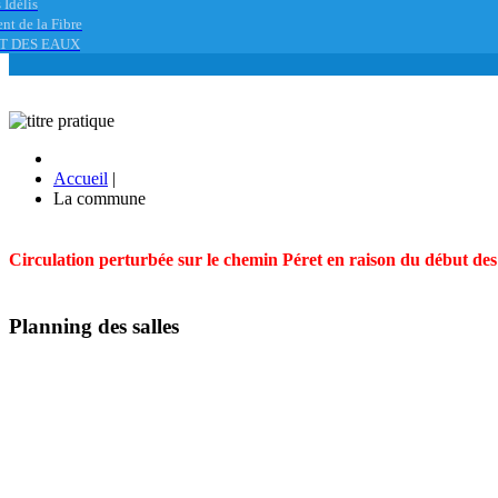
 Idélis
nt de la Fibre
T DES EAUX
Accueil
|
La commune
Circulation perturbée sur le chemin Péret en raison du début des t
Planning des salles