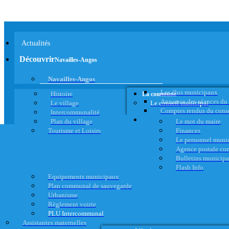
Actualités
Découvrir
Navailles-Angos
Navailles-Angos
Les élus municipaux
Histoire
La commune
Annonce des séances du
Le village
Le conseil municipal
Comptes rendus du cons
Intercommunalité
Plan du village
Le mot du maire
Tourisme et Loisirs
Finances
Le personnel muni
Agence postale c
Bulletins municip
Flash Info
Equipements municipaux
Plan communal de sauvegarde
Urbanisme
Règlement voirie
PLU Intercommunal
Assistantes maternelles