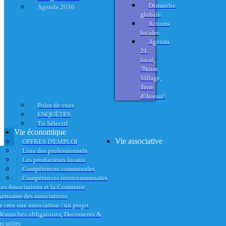
Démarche
Agenda 2030
globale
Actions
locales
Agenda
21
local,
"Notre
Village,
Terre
d'Avenir"
Point de vues
ENQUÊTES
Tri Sélectif
Vie économique
Vie associative
OFFRES D'EMPLOI
Liste des professionnels
Les producteurs locaux
Compétences communales
Compétences intercommunales
es Associations et la Commune
nnuaire des associations
e crée une association / un projet
émarches obligatoires, Documents &
s utiles