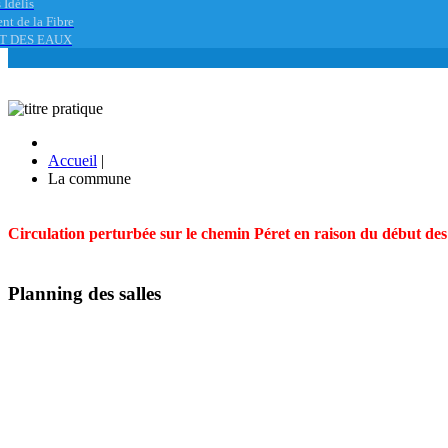
 Idélis
nt de la Fibre
T DES EAUX
Accueil
|
La commune
Circulation perturbée sur le chemin Péret en raison du début des t
Planning des salles