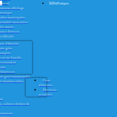
Infos
Cinéma
Pratiques
anneau affichage
ctronique
alles municipales
ctualité associative
es mairie
rance Services
 officiels
rte d'Identité
rte grise
asseport
vret de Famille
ecensement
aire
éléservices
ons gouvernementales
Carte
t numéros utiles
d'électeur
Élections-
actualités
té
e, collecte déchets &
restations