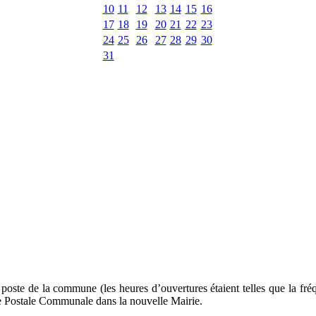
10
11
12
13
14
15
16
17
18
19
20
21
22
23
24
25
26
27
28
29
30
31
 poste de la commune (les heures d’ouvertures étaient telles que la fré
nce Postale Communale dans la nouvelle Mairie.