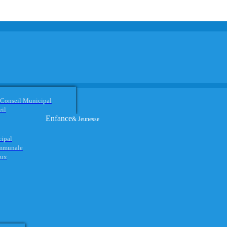
 Conseil Municipal
eil
Enfance
& Jeunesse
cipal
ommunale
aux