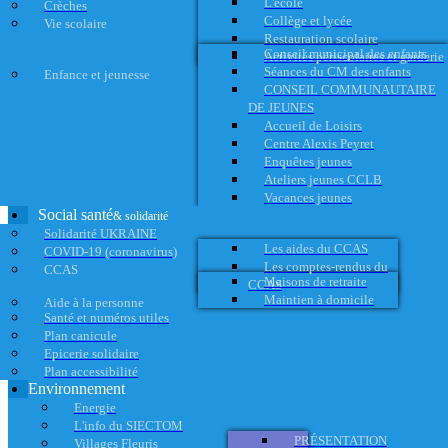
L'école
Crèches
Collège et lycée
Vie scolaire
Restauration scolaire
Conseil municipal des enfants
Activités périscolaires et garderie
Séances du CM des enfants
Enfance et jeunesse
CONSEIL COMMUNAUTAIRE
DE JEUNES
Accueil de Loisirs
Centre Alexis Peyret
Enquêtes jeunes
Ateliers jeunes CCLB
Vacances jeunes
Social santé
& solidarité
Solidarité UKRAINE
Les aides du CCAS
COVID-19 (coronavirus)
Les comptes-rendus du
CCAS
Maisons de retraite
CCAS
Maintien à domicile
Aide à la personne
Santé et numéros utiles
Plan canicule
Epicerie solidaire
Plan accessibilité
Environnement
Energie
L'info du SIECTOM
PRÉSENTATION
Villages Fleuris