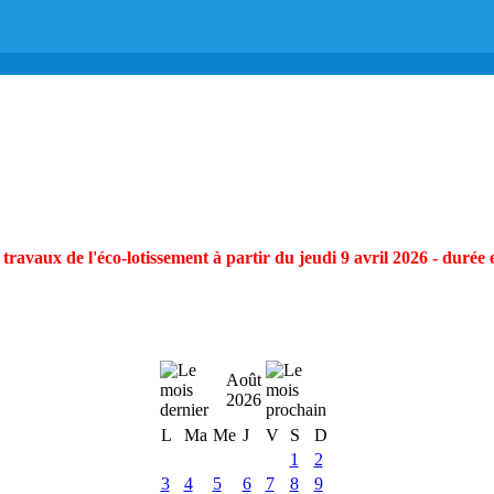
ravaux de l'éco-lotissement à partir du jeudi 9 avril 2026 - durée 
Août
2026
L
Ma
Me
J
V
S
D
1
2
3
4
5
6
7
8
9