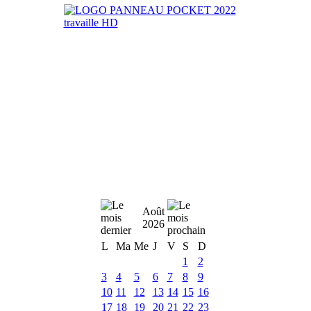
Août
2026
L
Ma
Me
J
V
S
D
1
2
3
4
5
6
7
8
9
10
11
12
13
14
15
16
17
18
19
20
21
22
23