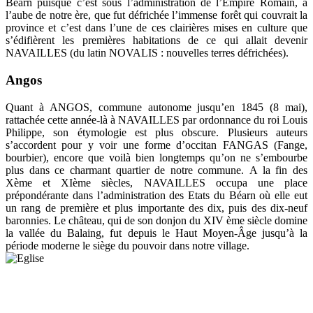
Béarn puisque c’est sous l’administration de l’Empire Romain, à
l’aube de notre ère, que fut défrichée l’immense forêt qui couvrait la
province et c’est dans l’une de ces clairières mises en culture que
s’édifièrent les premières habitations de ce qui allait devenir
NAVAILLES (du latin NOVALIS : nouvelles terres défrichées).
Angos
Quant à ANGOS, commune autonome jusqu’en 1845 (8 mai),
rattachée cette année-là à NAVAILLES par ordonnance du roi Louis
Philippe, son étymologie est plus obscure. Plusieurs auteurs
s’accordent pour y voir une forme d’occitan FANGAS (Fange,
bourbier), encore que voilà bien longtemps qu’on ne s’embourbe
plus dans ce charmant quartier de notre commune. A la fin des
Xème et XIème siècles, NAVAILLES occupa une place
prépondérante dans l’administration des Etats du Béarn où elle eut
un rang de première et plus importante des dix, puis des dix-neuf
baronnies. Le château, qui de son donjon du XIV ème siècle domine
la vallée du Balaing, fut depuis le Haut Moyen-Âge jusqu’à la
période moderne le siège du pouvoir dans notre village.