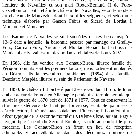
héritière de Navailles et son mari Roger-Bernard II de Foix-
Castelbon ont fait rebâtir le château de Navailles, selon le modèle
du château de Mauvezin, dont ils sont les seigneurs, et selon une
technique élaborée par Gaston Fébus et Sicard de Lordat à
Morlanne et Montaner.
Les Barons de Navailles se sont succédés en ces lieux jusqu’en
1346 date à laquelle, la baronnie passera par mariage au Grailly-
Foix, Carmain-Foix, Andoins et Montaut-Benac dont est issu le
Maréchal de Navailles, un des brillants militaires de Louis XIV.
En 1686, elle fut vendue aux Gontaut-Biron, illustre famille du
Périgord dont ils sont les premiers barons, mais fortement implantés
en Béarn. Ils la revendirent rapidement (1694) à la famille
Desclaux-Mesplès, illustre au sein du Parlement de Navarre.
En 1850, le château fut racheté par Elie de Gontaut-Biron, le futur
ambassadeur de France en Allemagne pendant la terrible période qui
suivit la guerre de 1870, soit de 1871 à 1877. Tout en conservant la
structure extérieure de l’antique forteresse, véritable palimpseste
d’architecture, il réaménagea totalement l’intérieur, lui conférant un
décor typique de la seconde moitié du XIXème siècle, alliant le style
néogothique à celui du Second Empire, associé au confort le plus
moderne. Les Gontaut-Biron en firent un lieu de réception
admirable, y accueillant, pendant des décennies, nombre de