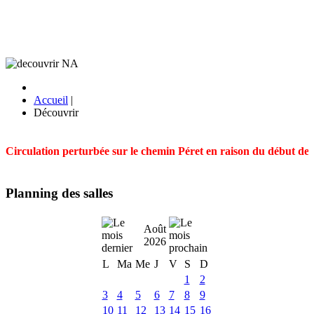
Accueil
|
Découvrir
Circulation perturbée sur le chemin Péret en raison du début des t
Planning des salles
Août
2026
L
Ma
Me
J
V
S
D
1
2
3
4
5
6
7
8
9
10
11
12
13
14
15
16