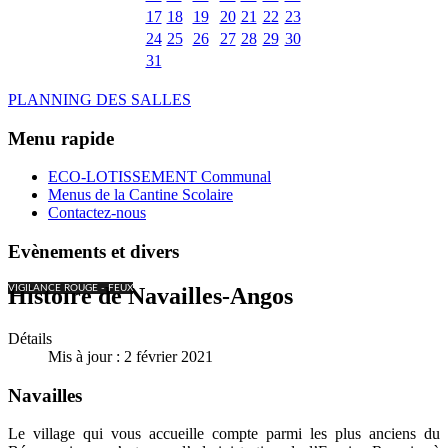
17
18
19
20
21
22
23
24
25
26
27
28
29
30
31
PLANNING DES SALLES
Menu rapide
ECO-LOTISSEMENT Communal
Menus de la Cantine Scolaire
Contactez-nous
Evènements et divers
VIGILANCE ROUGE - FEUX
Histoire de Navailles-Angos
Détails
Mis à jour : 2 février 2021
Navailles
Le village qui vous accueille compte parmi les plus anciens du