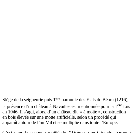
ère
Siège de la seigneurie puis 1
baronnie des Etats de Béarn (1216),
ère
la présence d’un château à Navailles est mentionnée pour la 1
fois
en 1046. Il s’agit, alors, d’un château dit « à motte », construction
en bois élevée sur une motte artificielle, selon un procédé qui
apparaît autour de l’an Mil et se multiplie dans toute l’Europe.
C’est dans la seconde moitié du XIVème, que Giraude, baronne