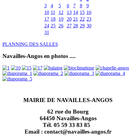
3
4
5
6
7
8
9
10
11
12
13
14
15
16
17
18
19
20
21
22
23
24
25
26
27
28
29
30
31
PLANNING DES SALLES
Navailles-Angos en photos ....
MAIRIE DE NAVAILLES-ANGOS
62 rue du Bourg
64450 Navailles-Angos
Tél. 05 59 33 83 85
Email : contact@navailles-angos.fr