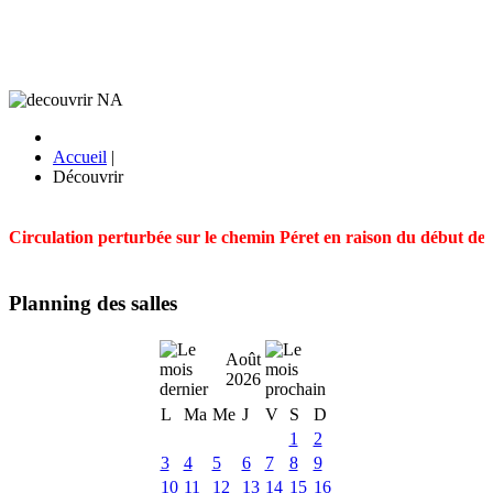
Accueil
|
Découvrir
Circulation perturbée sur le chemin Péret en raison du début des t
Planning des salles
Août
2026
L
Ma
Me
J
V
S
D
1
2
3
4
5
6
7
8
9
10
11
12
13
14
15
16