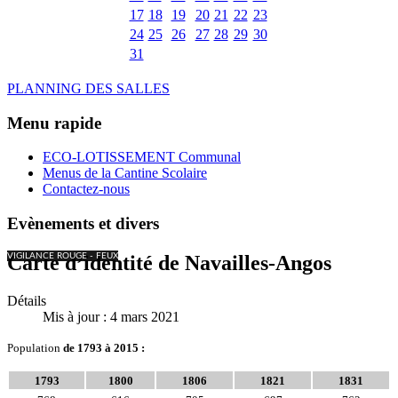
17
18
19
20
21
22
23
24
25
26
27
28
29
30
31
PLANNING DES SALLES
Menu rapide
ECO-LOTISSEMENT Communal
Menus de la Cantine Scolaire
Contactez-nous
Evènements et divers
VIGILANCE ROUGE - FEUX
Carte d’identité de Navailles-Angos
Détails
Mis à jour : 4 mars 2021
Population
de 1793 à 2015 :
1793
1800
1806
1821
1831