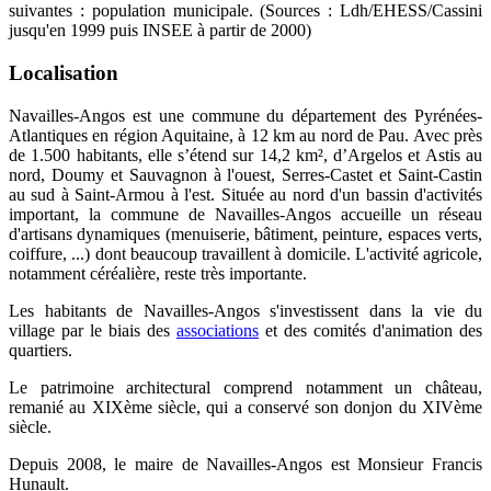
suivantes : population municipale. (Sources : Ldh/EHESS/Cassini
jusqu'en 1999 puis INSEE à partir de 2000)
Localisation
Navailles-Angos est une commune du département des Pyrénées-
Atlantiques en région Aquitaine, à 12 km au nord de Pau. Avec près
de 1.500 habitants, elle s’étend sur 14,2 km², d’Argelos et Astis au
nord, Doumy et Sauvagnon à l'ouest, Serres-Castet et Saint-Castin
au sud à Saint-Armou à l'est. Située au nord d'un bassin d'activités
important, la commune de Navailles-Angos accueille un réseau
d'artisans dynamiques (menuiserie, bâtiment, peinture, espaces verts,
coiffure, ...) dont beaucoup travaillent à domicile. L'activité agricole,
notamment céréalière, reste très importante.
Les habitants de Navailles-Angos s'investissent dans la vie du
village par le biais des
associations
et des comités d'animation des
quartiers.
Le patrimoine architectural comprend notamment un château,
remanié au XIXème siècle, qui a conservé son donjon du XIVème
siècle.
Depuis 2008, le maire de Navailles-Angos est Monsieur Francis
Hunault.