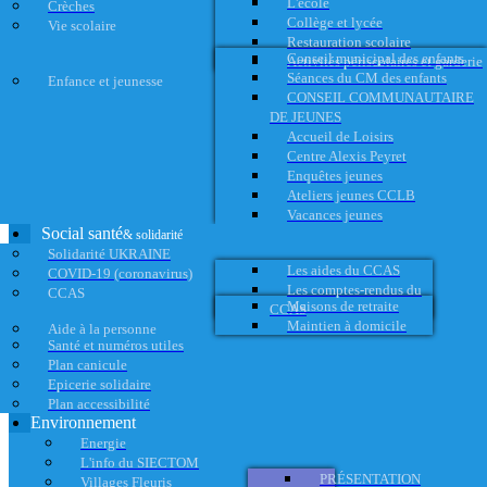
L'école
Crèches
Collège et lycée
Vie scolaire
Restauration scolaire
Conseil municipal des enfants
Activités périscolaires et garderie
Séances du CM des enfants
Enfance et jeunesse
CONSEIL COMMUNAUTAIRE
DE JEUNES
Accueil de Loisirs
Centre Alexis Peyret
Enquêtes jeunes
Ateliers jeunes CCLB
Vacances jeunes
Social santé
& solidarité
Solidarité UKRAINE
Les aides du CCAS
COVID-19 (coronavirus)
Les comptes-rendus du
CCAS
Maisons de retraite
CCAS
Maintien à domicile
Aide à la personne
Santé et numéros utiles
Plan canicule
Epicerie solidaire
Plan accessibilité
Environnement
Energie
L'info du SIECTOM
PRÉSENTATION
Villages Fleuris