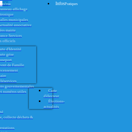
Infos
Cinéma
Pratiques
anneau affichage
ctronique
alles municipales
ctualité associative
es mairie
rance Services
 officiels
rte d'Identité
rte grise
asseport
vret de Famille
ecensement
aire
éléservices
ons gouvernementales
Carte
t numéros utiles
d'électeur
Élections-
actualités
té
e, collecte déchets &
restations