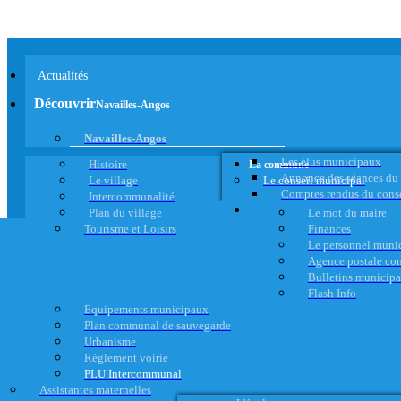
Actualités
Découvrir
Navailles-Angos
Navailles-Angos
Les élus municipaux
Histoire
La commune
Annonce des séances du
Le village
Le conseil municipal
Comptes rendus du cons
Intercommunalité
Plan du village
Le mot du maire
Tourisme et Loisirs
Finances
Le personnel muni
Agence postale c
Bulletins municip
Flash Info
Equipements municipaux
Plan communal de sauvegarde
Urbanisme
Règlement voirie
PLU Intercommunal
Assistantes maternelles