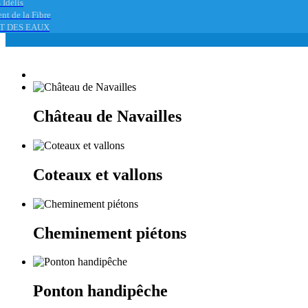
 Idélis
nt de la Fibre
T DES EAUX
Château de Navailles
Coteaux et vallons
Cheminement piétons
Ponton handipêche