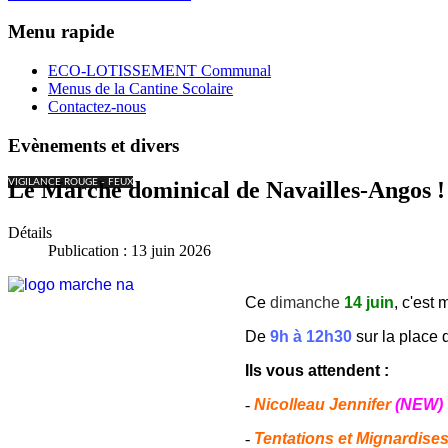
Menu rapide
ECO-LOTISSEMENT Communal
Menus de la Cantine Scolaire
Contactez-nous
Evènements et divers
VIGILANCE ROUGE - FEUX
Le Marché dominical de Navailles-Angos !
Détails
Publication : 13 juin 2026
Ce
dimanche
14 juin
, c'est 
De
9h à 12h30
sur la place d
Ils vous attendent :
-
Nicolleau Jennifer
(NEW)
-
Tentations et Mignardise