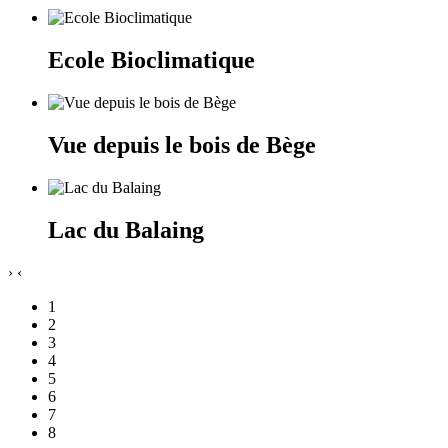
Ecole Bioclimatique
Vue depuis le bois de Bège
Lac du Balaing
›
‹
1
2
3
4
5
6
7
8