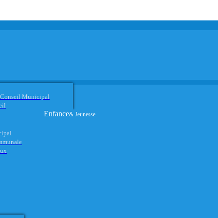
 Conseil Municipal
eil
Enfance
& Jeunesse
cipal
ommunale
aux