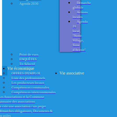
Démarche
Agenda 2030
globale
Actions
locales
Agenda
21
local,
"Notre
Village,
Terre
d'Avenir"
Point de vues
ENQUÊTES
Tri Sélectif
Vie économique
Vie associative
OFFRES D'EMPLOI
Liste des professionnels
Les producteurs locaux
Compétences communales
Compétences intercommunales
es Associations et la Commune
nnuaire des associations
e crée une association / un projet
émarches obligatoires, Documents &
s utiles