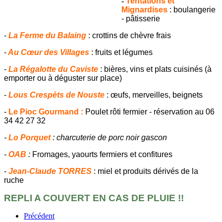
-
Tentations et
Mignardises
: boulangerie
- pâtisserie
-
La Ferme du Balaing
: crottins de chèvre frais
-
Au Cœur des Villages
: fruits et légumes
-
La Régalotte du Caviste
:
bières, vins et plats cuisinés (à
emporter ou à déguster sur place)
-
Lous Crespèts de Nouste
: œufs, merveilles, beignets
-
Le Pioc Gourmand :
Poulet rôti fermier - réservation au 06
34 42 27 32
-
Lo Porquet
: charcuterie de porc noir gascon
-
OAB
:
F
romages, yaourts fermiers et confitures
-
Jean-Claude TORRES
: miel et produits dérivés de la
ruche
REPLI A COUVERT EN CAS DE PLUIE !!
Précédent