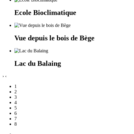
Ecole Bioclimatique
Vue depuis le bois de Bège
Lac du Balaing
›
‹
1
2
3
4
5
6
7
8